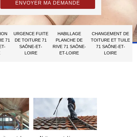
ION
URGENCE FUITE
HABILLAGE
CHANGEMENT DE
RE 71
DE TOITURE 71
PLANCHE DE
TOITURE ET TUILE
ET-
SAÔNE-ET-
RIVE 71 SAÔNE-
71 SAÔNE-ET-
E
LOIRE
ET-LOIRE
LOIRE