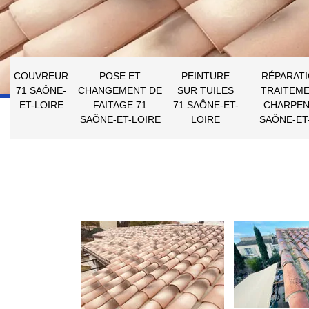
COUVREUR
POSE ET
PEINTURE
RÉPARATI
71 SAÔNE-
CHANGEMENT DE
SUR TUILES
TRAITEME
ET-LOIRE
FAITAGE 71
71 SAÔNE-ET-
CHARPEN
SAÔNE-ET-LOIRE
LOIRE
SAÔNE-ET