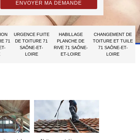
ION
URGENCE FUITE
HABILLAGE
CHANGEMENT DE
RE 71
DE TOITURE 71
PLANCHE DE
TOITURE ET TUILE
ET-
SAÔNE-ET-
RIVE 71 SAÔNE-
71 SAÔNE-ET-
E
LOIRE
ET-LOIRE
LOIRE