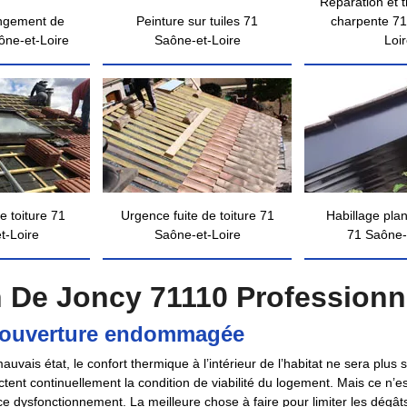
Réparation et 
ngement de
Peinture sur tuiles 71
charpente 71
ône-et-Loire
Saône-et-Loire
Loi
e toiture 71
Urgence fuite de toiture 71
Habillage pla
t-Loire
Saône-et-Loire
71 Saône-
n De Joncy 71110 Professionn
 couverture endommagée
vais état, le confort thermique à l’intérieur de l’habitat ne sera plus s
tent continuellement la condition de viabilité du logement. Mais ce n’est
ce dysfonctionnement. La meilleure chose à faire pour limiter les dégâts