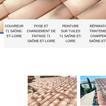
COUVREUR
POSE ET
PEINTURE
RÉPARATI
71 SAÔNE-
CHANGEMENT DE
SUR TUILES
TRAITEME
ET-LOIRE
FAITAGE 71
71 SAÔNE-ET-
CHARPEN
SAÔNE-ET-LOIRE
LOIRE
SAÔNE-ET