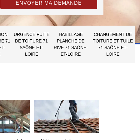
ION
URGENCE FUITE
HABILLAGE
CHANGEMENT DE
RE 71
DE TOITURE 71
PLANCHE DE
TOITURE ET TUILE
ET-
SAÔNE-ET-
RIVE 71 SAÔNE-
71 SAÔNE-ET-
E
LOIRE
ET-LOIRE
LOIRE