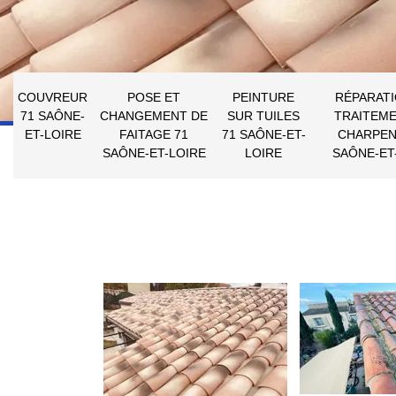
COUVREUR
POSE ET
PEINTURE
RÉPARATI
71 SAÔNE-
CHANGEMENT DE
SUR TUILES
TRAITEME
ET-LOIRE
FAITAGE 71
71 SAÔNE-ET-
CHARPEN
SAÔNE-ET-LOIRE
LOIRE
SAÔNE-ET