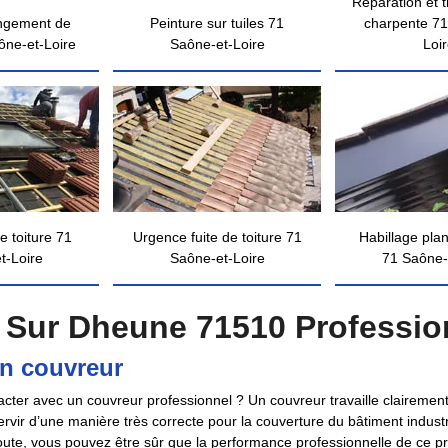
Réparation et 
ngement de
Peinture sur tuiles 71
charpente 71
ône-et-Loire
Saône-et-Loire
Loi
e toiture 71
Urgence fuite de toiture 71
Habillage pla
t-Loire
Saône-et-Loire
71 Saône-
 Sur Dheune 71510 Professio
un couvreur
ter avec un couvreur professionnel ? Un couvreur travaille clairement d
servir d’une manière très correcte pour la couverture du bâtiment indu
route, vous pouvez être sûr que la performance professionnelle de ce pr