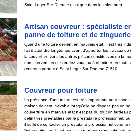
Saint Leger Sur Dheune ainsi que dans les alentours.
Artisan couvreur : spécialiste e
panne de toiture et de zinguerie
Quand une toiture devient en mauvais état, il est très in
fait d’attendre longtemps avant d’apporter les travaux d
la couverture vers les autres pièces constitutives de la ma
une intervention sur rendez-vous ou à effectuer en toute
œuvrons partout à Saint Leger Sur Dheune 71510.
Couvreur pour toiture
La présence d’une toiture est très importante pour condit
maison devient invivable lorsqu’elle ne dispose pas un bon
couverture en mauvais état n’est pas du tout un fardeau pa
définitives préétablies par le prestataire professionnel
il suffit de contacter un prestataire professionnel comm
l’intervention qu’il faut pour a la meilleure rénovation de vo