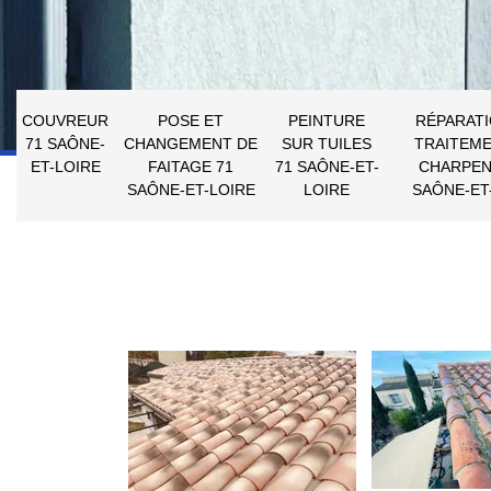
COUVREUR
POSE ET
PEINTURE
RÉPARATI
71 SAÔNE-
CHANGEMENT DE
SUR TUILES
TRAITEME
ET-LOIRE
FAITAGE 71
71 SAÔNE-ET-
CHARPEN
SAÔNE-ET-LOIRE
LOIRE
SAÔNE-ET