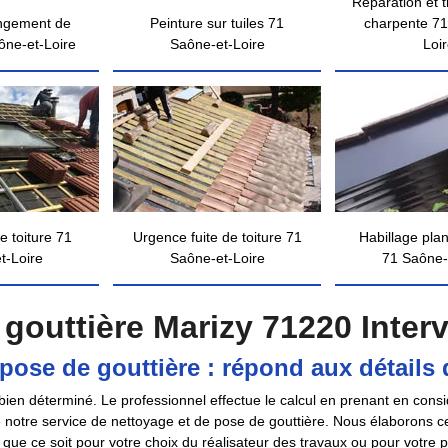
Réparation et 
ngement de
Peinture sur tuiles 71
charpente 71
ône-et-Loire
Saône-et-Loire
Loi
e toiture 71
Urgence fuite de toiture 71
Habillage pla
t-Loire
Saône-et-Loire
71 Saône-
gouttière Marizy 71220 Inter
pose de gouttière : répond aux détails 
 bien déterminé. Le professionnel effectue le calcul en prenant en consid
notre service de nettoyage et de pose de gouttière. Nous élaborons cet
e que ce soit pour votre choix du réalisateur des travaux ou pour votre 