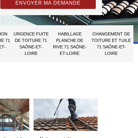
ION
URGENCE FUITE
HABILLAGE
CHANGEMENT DE
RE 71
DE TOITURE 71
PLANCHE DE
TOITURE ET TUILE
ET-
SAÔNE-ET-
RIVE 71 SAÔNE-
71 SAÔNE-ET-
E
LOIRE
ET-LOIRE
LOIRE