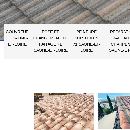
COUVREUR
POSE ET
PEINTURE
RÉPARATI
71 SAÔNE-
CHANGEMENT DE
SUR TUILES
TRAITEME
ET-LOIRE
FAITAGE 71
71 SAÔNE-ET-
CHARPEN
SAÔNE-ET-LOIRE
LOIRE
SAÔNE-ET