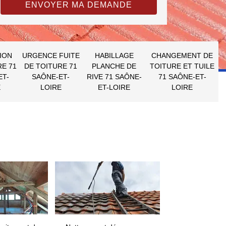
ION
URGENCE FUITE
HABILLAGE
CHANGEMENT DE
RE 71
DE TOITURE 71
PLANCHE DE
TOITURE ET TUILE
ET-
SAÔNE-ET-
RIVE 71 SAÔNE-
71 SAÔNE-ET-
E
LOIRE
ET-LOIRE
LOIRE