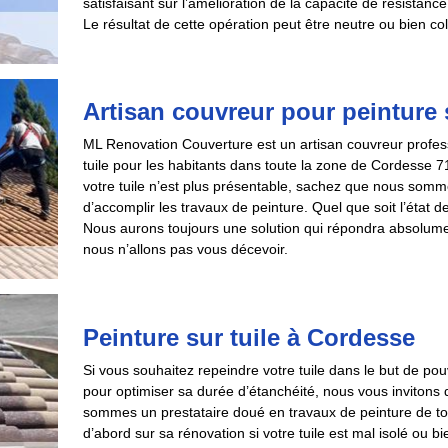
satisfaisant sur l’amélioration de la capacité de résistance
Le résultat de cette opération peut être neutre ou bien co
Artisan couvreur pour peinture s
ML Renovation Couverture est un artisan couvreur profess
tuile pour les habitants dans toute la zone de Cordesse 
votre tuile n’est plus présentable, sachez que nous sommes
d’accomplir les travaux de peinture. Quel que soit l’état d
Nous aurons toujours une solution qui répondra absolumen
nous n’allons pas vous décevoir.
Peinture sur tuile à Cordesse
Si vous souhaitez repeindre votre tuile dans le but de po
pour optimiser sa durée d’étanchéité, nous vous inviton
sommes un prestataire doué en travaux de peinture de t
d’abord sur sa rénovation si votre tuile est mal isolé ou 