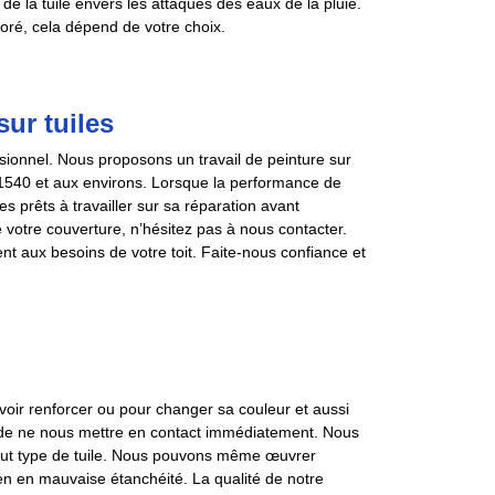
 de la tuile envers les attaques des eaux de la pluie.
loré, cela dépend de votre choix.
ur tuiles
ionnel. Nous proposons un travail de peinture sur
71540 et aux environs. Lorsque la performance de
 prêts à travailler sur sa réparation avant
e votre couverture, n’hésitez pas à nous contacter.
t aux besoins de votre toit. Faite-nous confiance et
uvoir renforcer ou pour changer sa couleur et aussi
s de ne nous mettre en contact immédiatement. Nous
out type de tuile. Nous pouvons même œuvrer
bien en mauvaise étanchéité. La qualité de notre