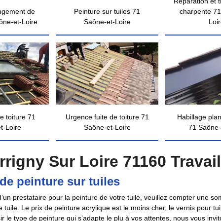
Réparation et 
ngement de
Peinture sur tuiles 71
charpente 71
ône-et-Loire
Saône-et-Loire
Loi
e toiture 71
Urgence fuite de toiture 71
Habillage pla
t-Loire
Saône-et-Loire
71 Saône-
rrigny Sur Loire 71160 Travail
 de peinture sur tuiles
on d’un prestataire pour la peinture de votre tuile, veuillez compter une
e tuile. Le prix de peinture acrylique est le moins cher, le vernis pour tui
r le type de peinture qui s’adapte le plu à vos attentes, nous vous invi