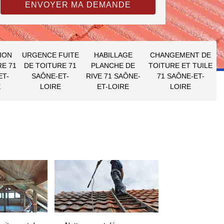
ION
URGENCE FUITE
HABILLAGE
CHANGEMENT DE
RE 71
DE TOITURE 71
PLANCHE DE
TOITURE ET TUILE
ET-
SAÔNE-ET-
RIVE 71 SAÔNE-
71 SAÔNE-ET-
E
LOIRE
ET-LOIRE
LOIRE