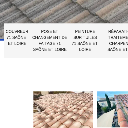
COUVREUR
POSE ET
PEINTURE
RÉPARATI
71 SAÔNE-
CHANGEMENT DE
SUR TUILES
TRAITEME
ET-LOIRE
FAITAGE 71
71 SAÔNE-ET-
CHARPEN
SAÔNE-ET-LOIRE
LOIRE
SAÔNE-ET