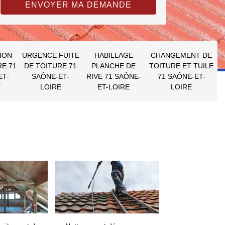
ION
URGENCE FUITE
HABILLAGE
CHANGEMENT DE
RE 71
DE TOITURE 71
PLANCHE DE
TOITURE ET TUILE
ET-
SAÔNE-ET-
RIVE 71 SAÔNE-
71 SAÔNE-ET-
E
LOIRE
ET-LOIRE
LOIRE