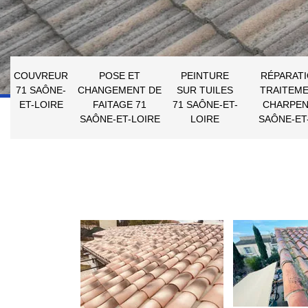
COUVREUR
POSE ET
PEINTURE
RÉPARATI
71 SAÔNE-
CHANGEMENT DE
SUR TUILES
TRAITEME
ET-LOIRE
FAITAGE 71
71 SAÔNE-ET-
CHARPEN
SAÔNE-ET-LOIRE
LOIRE
SAÔNE-ET