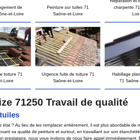
Réparation et 
ngement de
Peinture sur tuiles 71
charpente 71
ône-et-Loire
Saône-et-Loire
Loi
e toiture 71
Urgence fuite de toiture 71
Habillage pla
t-Loire
Saône-et-Loire
71 Saône-
ize 71250 Travail de qualité
tuiles
état ? Au lieu de les remplacer entièrement, il est plus abordable de m
ovant sa qualité de peinture et surtout, en travaillant sur son étanchéi
bon prestataire, nous vous invitons de nous faire appel immédiatement