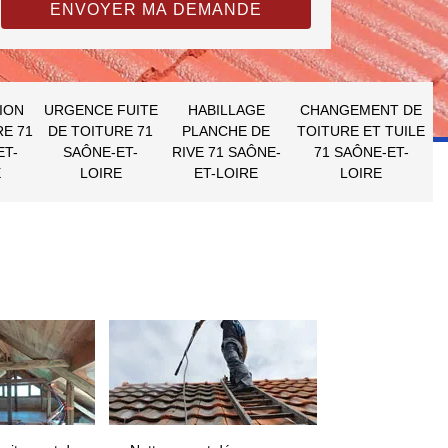
ION
URGENCE FUITE
HABILLAGE
CHANGEMENT DE
RE 71
DE TOITURE 71
PLANCHE DE
TOITURE ET TUILE
ET-
SAÔNE-ET-
RIVE 71 SAÔNE-
71 SAÔNE-ET-
E
LOIRE
ET-LOIRE
LOIRE