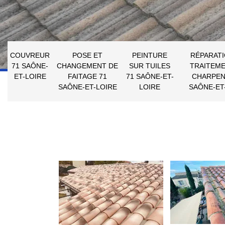
COUVREUR
POSE ET
PEINTURE
RÉPARATI
71 SAÔNE-
CHANGEMENT DE
SUR TUILES
TRAITEME
ET-LOIRE
FAITAGE 71
71 SAÔNE-ET-
CHARPEN
SAÔNE-ET-LOIRE
LOIRE
SAÔNE-ET