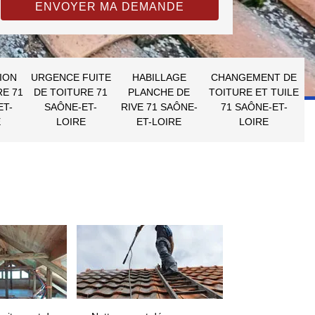
ION
URGENCE FUITE
HABILLAGE
CHANGEMENT DE
RE 71
DE TOITURE 71
PLANCHE DE
TOITURE ET TUILE
ET-
SAÔNE-ET-
RIVE 71 SAÔNE-
71 SAÔNE-ET-
E
LOIRE
ET-LOIRE
LOIRE