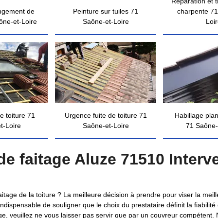
Réparation et 
ngement de
Peinture sur tuiles 71
charpente 71
ône-et-Loire
Saône-et-Loire
Loi
e toiture 71
Urgence fuite de toiture 71
Habillage pla
t-Loire
Saône-et-Loire
71 Saône-
e faitage Aluze 71510 Interv
itage de la toiture ? La meilleure décision à prendre pour viser la meille
indispensable de souligner que le choix du prestataire définit la fiabilit
itage, veuillez ne vous laisser pas servir que par un couvreur compétent