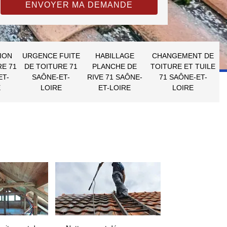
ION
URGENCE FUITE
HABILLAGE
CHANGEMENT DE
RE 71
DE TOITURE 71
PLANCHE DE
TOITURE ET TUILE
ET-
SAÔNE-ET-
RIVE 71 SAÔNE-
71 SAÔNE-ET-
E
LOIRE
ET-LOIRE
LOIRE