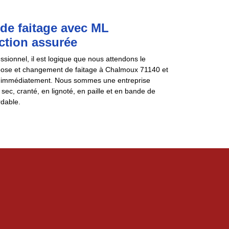
de faitage avec ML
ction assurée
sionnel, il est logique que nous attendons le
de pose et changement de faitage à Chalmoux 71140 et
pel immédiatement. Nous sommes une entreprise
ec, cranté, en lignoté, en paille et en bande de
rdable.