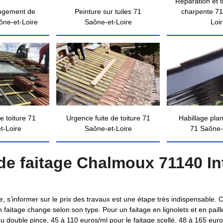
Réparation et 
ngement de
Peinture sur tuiles 71
charpente 71
ône-et-Loire
Saône-et-Loire
Loi
e toiture 71
Urgence fuite de toiture 71
Habillage pla
t-Loire
Saône-et-Loire
71 Saône-
e faitage Chalmoux 71140 In
 s’informer sur le prix des travaux est une étape très indispensable. 
un faitage change selon son type. Pour un faitage en lignolets et en pai
ou double pince, 45 à 110 euros/ml pour le faitage scellé, 48 à 165 euro