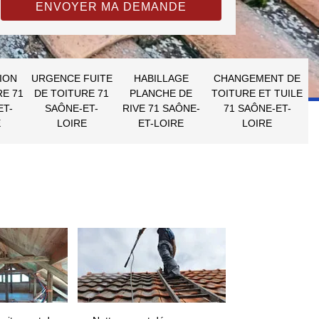
ION
URGENCE FUITE
HABILLAGE
CHANGEMENT DE
RE 71
DE TOITURE 71
PLANCHE DE
TOITURE ET TUILE
ET-
SAÔNE-ET-
RIVE 71 SAÔNE-
71 SAÔNE-ET-
E
LOIRE
ET-LOIRE
LOIRE