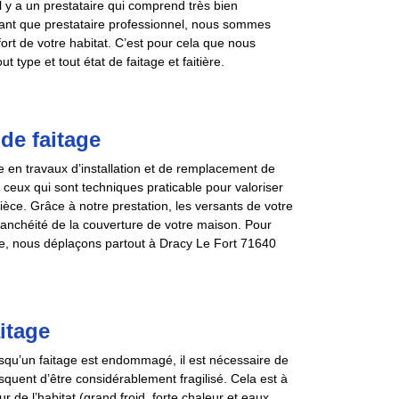
l y a un prestataire qui comprend très bien
n tant que prestataire professionnel, nous sommes
fort de votre habitat. C’est pour cela que nous
 type et tout état de faitage et faitière.
de faitage
 en travaux d’installation et de remplacement de
ceux qui sont techniques praticable pour valoriser
ièce. Grâce à notre prestation, les versants de votre
 étanchéité de la couverture de votre maison. Pour
e, nous déplaçons partout à Dracy Le Fort 71640
itage
orsqu’un faitage est endommagé, il est nécessaire de
isquent d’être considérablement fragilisé. Cela est à
ur de l’habitat (grand froid, forte chaleur et eaux