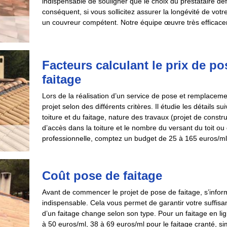
indispensable de souligner que le choix du prestataire défin
conséquent, si vous sollicitez assurer la longévité de votre
un couvreur compétent. Notre équipe œuvre très efficacem
Facteurs calculant le prix de p
faitage
Lors de la réalisation d’un service de pose et remplacement
projet selon des différents critères. Il étudie les détails s
toiture et du faitage, nature des travaux (projet de constru
d’accès dans la toiture et le nombre du versant du toit ou
professionnelle, comptez un budget de 25 à 165 euros/ml
Coût pose de faitage
Avant de commencer le projet de pose de faitage, s’inform
indispensable. Cela vous permet de garantir votre suffisan
d’un faitage change selon son type. Pour un faitage en lig
à 50 euros/ml, 38 à 69 euros/ml pour le faitage cranté, s