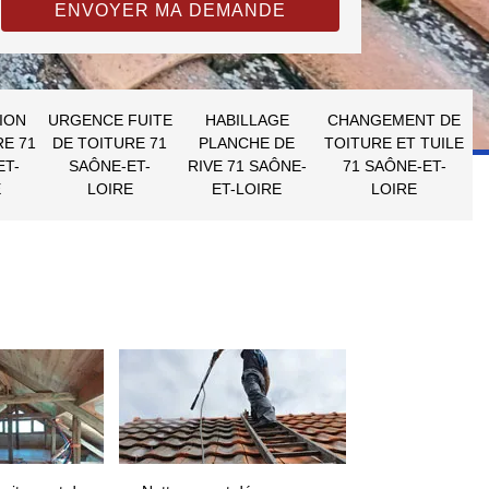
ION
URGENCE FUITE
HABILLAGE
CHANGEMENT DE
RE 71
DE TOITURE 71
PLANCHE DE
TOITURE ET TUILE
ET-
SAÔNE-ET-
RIVE 71 SAÔNE-
71 SAÔNE-ET-
E
LOIRE
ET-LOIRE
LOIRE