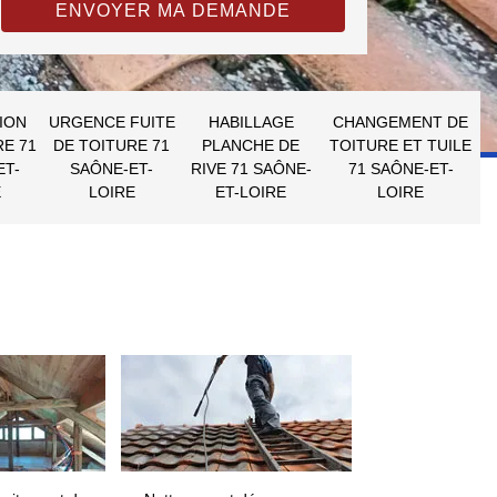
ION
URGENCE FUITE
HABILLAGE
CHANGEMENT DE
RE 71
DE TOITURE 71
PLANCHE DE
TOITURE ET TUILE
ET-
SAÔNE-ET-
RIVE 71 SAÔNE-
71 SAÔNE-ET-
E
LOIRE
ET-LOIRE
LOIRE