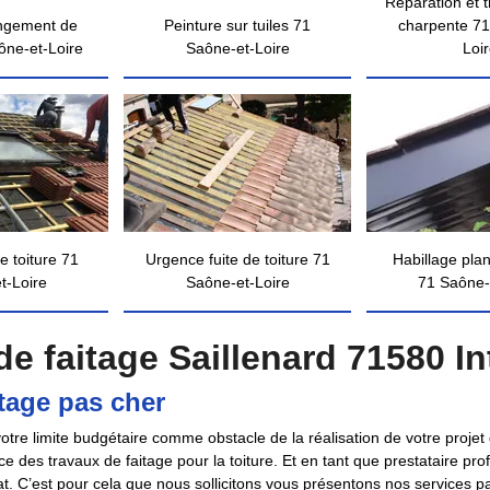
Réparation et 
ngement de
Peinture sur tuiles 71
charpente 71
ône-et-Loire
Saône-et-Loire
Loi
e toiture 71
Urgence fuite de toiture 71
Habillage pla
t-Loire
Saône-et-Loire
71 Saône-
e faitage Saillenard 71580 In
tage pas cher
tre limite budgétaire comme obstacle de la réalisation de votre projet
ce des travaux de faitage pour la toiture. Et en tant que prestataire pr
at. C’est pour cela que nous sollicitons vous présentons nos services pas