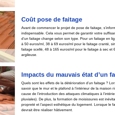
Coût pose de faitage
Avant de commencer le projet de pose de faitage, s’inform
indispensable. Cela vous permet de garantir votre suffisan
d’un faitage change selon son type. Pour un faitage en lig
à 50 euros/ml, 38 à 69 euros/ml pour le faitage cranté, s
faitage scellé, 48 à 165 euros/ml pour le faitage à sec et
argileuse.
Impacts du mauvais état d’un fa
Quels sont les effets de la détérioration d’un faitage ? L
savoir que le mur et le plafond à l’intérieur de la maison r
cause de l’introduction des attaques climatiques à l’intérie
pluviales). De plus, la formation de moisissures est inévit
propreté et l’aspect esthétique du logement. Lorsque le f
devrait être réaliser hâtivement.