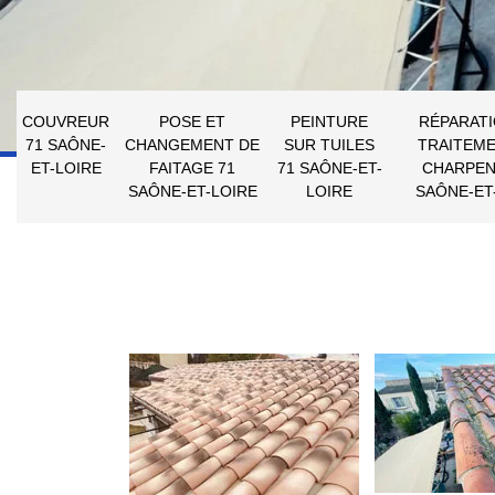
COUVREUR
POSE ET
PEINTURE
RÉPARATI
71 SAÔNE-
CHANGEMENT DE
SUR TUILES
TRAITEME
ET-LOIRE
FAITAGE 71
71 SAÔNE-ET-
CHARPEN
SAÔNE-ET-LOIRE
LOIRE
SAÔNE-ET