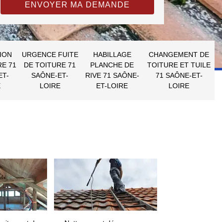
ION
URGENCE FUITE
HABILLAGE
CHANGEMENT DE
RE 71
DE TOITURE 71
PLANCHE DE
TOITURE ET TUILE
ET-
SAÔNE-ET-
RIVE 71 SAÔNE-
71 SAÔNE-ET-
E
LOIRE
ET-LOIRE
LOIRE