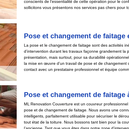
conscients de l’essentialité de cette opération pour le con
sollicitons vous présentons nos services pas chers pour tout
Pose et changement de faitage et
La pose et le changement de faitage sont des activités iné
d’intervention durant les travaux façonne grandement la
présentation, mais surtout, pour sa durabilité opérationne
la mise en œuvre d’un travail de pose et de changement de f
contact avec un prestataire professionnel et équipe comm
Pose et changement de faitage à
ML Renovation Couverture est un couvreur professionnel qu
pose et de changement de faitage. Nous avons une connai
intelligents, parfaitement utilisable pour sécuriser le dér
tout état de la toiture. Nous bossons tant bien pour la co
l’ancienne. Tant que vous êtes dans notre zone d’interve