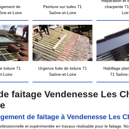
Réparation et 
ngement de
Peinture sur tuiles 71
charpente 71
ône-et-Loire
Saône-et-Loire
Loi
e toiture 71
Urgence fuite de toiture 71
Habillage pla
t-Loire
Saône-et-Loire
71 Saône-
e faitage Vendenesse Les Ch
ce
ngement de faitage à Vendenesse Les C
essionnelle et expérimentée en travaux réalisable pour le faitage. Nou