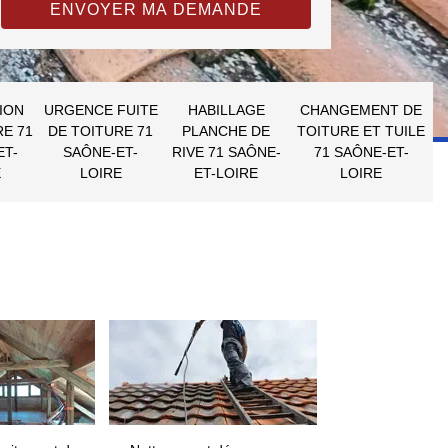
ION
URGENCE FUITE
HABILLAGE
CHANGEMENT DE
RE 71
DE TOITURE 71
PLANCHE DE
TOITURE ET TUILE
ET-
SAÔNE-ET-
RIVE 71 SAÔNE-
71 SAÔNE-ET-
E
LOIRE
ET-LOIRE
LOIRE