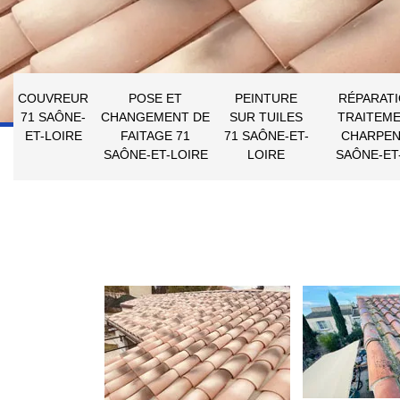
COUVREUR
POSE ET
PEINTURE
RÉPARATI
71 SAÔNE-
CHANGEMENT DE
SUR TUILES
TRAITEME
ET-LOIRE
FAITAGE 71
71 SAÔNE-ET-
CHARPEN
SAÔNE-ET-LOIRE
LOIRE
SAÔNE-ET