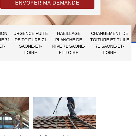
ION
URGENCE FUITE
HABILLAGE
CHANGEMENT DE
RE 71
DE TOITURE 71
PLANCHE DE
TOITURE ET TUILE
ET-
SAÔNE-ET-
RIVE 71 SAÔNE-
71 SAÔNE-ET-
E
LOIRE
ET-LOIRE
LOIRE