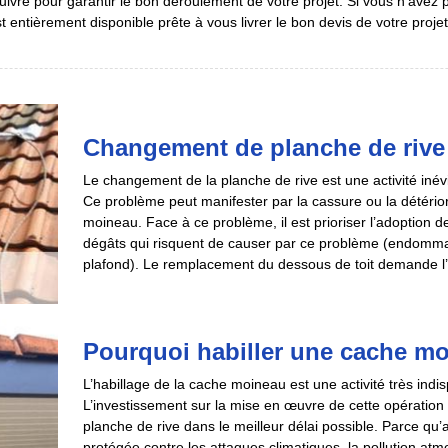
 suivre pour garantir le bon déroulement de votre projet. Si vous n’ave
t entièrement disponible prête à vous livrer le bon devis de votre proje
Changement de planche de rive
Le changement de la planche de rive est une activité inév
Ce problème peut manifester par la cassure ou la détérior
moineau. Face à ce problème, il est prioriser l’adoption de
dégâts qui risquent de causer par ce problème (endommag
plafond). Le remplacement du dessous de toit demande l’in
Pourquoi habiller une cache m
L’habillage de la cache moineau est une activité très indis
L’investissement sur la mise en œuvre de cette opération 
planche de rive dans le meilleur délai possible. Parce qu’
protégée contre les attaques climatiques, la pollution at