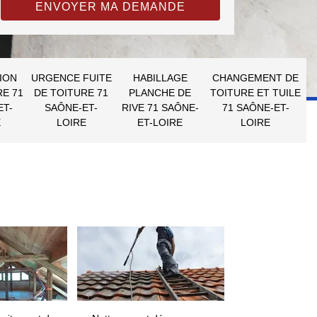
ION
URGENCE FUITE
HABILLAGE
CHANGEMENT DE
RE 71
DE TOITURE 71
PLANCHE DE
TOITURE ET TUILE
ET-
SAÔNE-ET-
RIVE 71 SAÔNE-
71 SAÔNE-ET-
E
LOIRE
ET-LOIRE
LOIRE