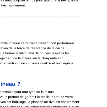
z pas beaucoup de temps pour attendre le devis, nous
t très rapidement.
itable lorsque cette pièce devient non performant.
ation de la force de résistance de la cache
 la bonne solution afin de pouvoir prévenir les
ement de la toiture, de la charpente et du
tervention d’un couvreur qualifié et bien équipé.
oineau ?
pensable pour tout type de la toiture.
vous permet de garantir le meilleur état de votre
avec cet habillage, la planche de rive est entièrement
mosphérique et aussi l’agression des mousses, algues