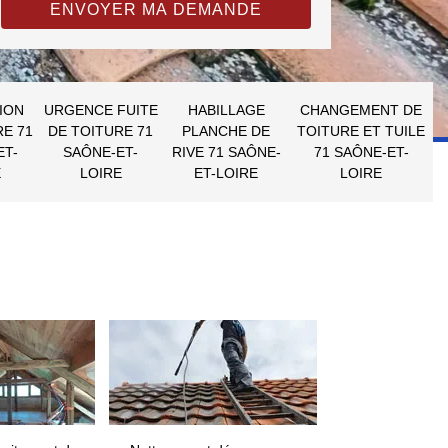
ION
URGENCE FUITE
HABILLAGE
CHANGEMENT DE
RE 71
DE TOITURE 71
PLANCHE DE
TOITURE ET TUILE
ET-
SAÔNE-ET-
RIVE 71 SAÔNE-
71 SAÔNE-ET-
E
LOIRE
ET-LOIRE
LOIRE