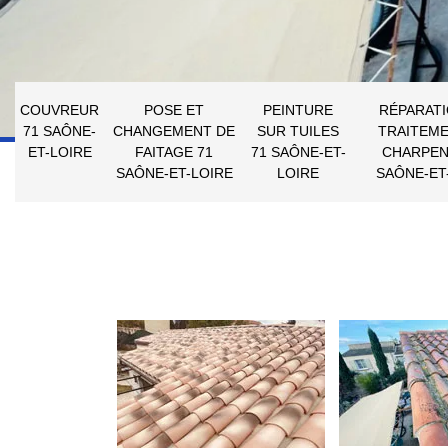
COUVREUR
POSE ET
PEINTURE
RÉPARATI
71 SAÔNE-
CHANGEMENT DE
SUR TUILES
TRAITEME
ET-LOIRE
FAITAGE 71
71 SAÔNE-ET-
CHARPEN
SAÔNE-ET-LOIRE
LOIRE
SAÔNE-ET