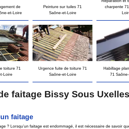
Réparation et 
ngement de
Peinture sur tuiles 71
charpente 71
ône-et-Loire
Saône-et-Loire
Loi
e toiture 71
Urgence fuite de toiture 71
Habillage pla
t-Loire
Saône-et-Loire
71 Saône-
e faitage Bissy Sous Uxelles
un faitage
itage ? Lorsqu’un faitage est endommagé, il est nécessaire de savoir que 