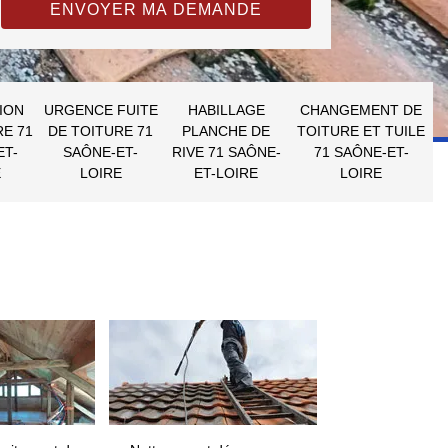
ION
URGENCE FUITE
HABILLAGE
CHANGEMENT DE
RE 71
DE TOITURE 71
PLANCHE DE
TOITURE ET TUILE
ET-
SAÔNE-ET-
RIVE 71 SAÔNE-
71 SAÔNE-ET-
E
LOIRE
ET-LOIRE
LOIRE