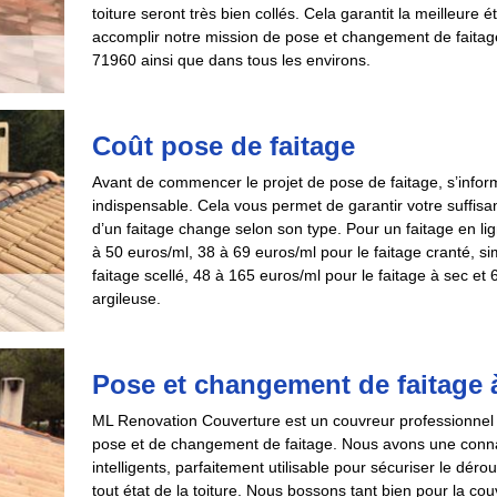
toiture seront très bien collés. Cela garantit la meilleure
accomplir notre mission de pose et changement de faita
71960 ainsi que dans tous les environs.
Coût pose de faitage
Avant de commencer le projet de pose de faitage, s’inform
indispensable. Cela vous permet de garantir votre suffisan
d’un faitage change selon son type. Pour un faitage en lig
à 50 euros/ml, 38 à 69 euros/ml pour le faitage cranté, s
faitage scellé, 48 à 165 euros/ml pour le faitage à sec et
argileuse.
Pose et changement de faitage
ML Renovation Couverture est un couvreur professionnel qu
pose et de changement de faitage. Nous avons une connai
intelligents, parfaitement utilisable pour sécuriser le dér
tout état de la toiture. Nous bossons tant bien pour la co