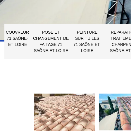
COUVREUR
POSE ET
PEINTURE
RÉPARATI
71 SAÔNE-
CHANGEMENT DE
SUR TUILES
TRAITEME
ET-LOIRE
FAITAGE 71
71 SAÔNE-ET-
CHARPEN
SAÔNE-ET-LOIRE
LOIRE
SAÔNE-ET