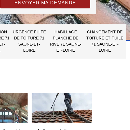
ION
URGENCE FUITE
HABILLAGE
CHANGEMENT DE
RE 71
DE TOITURE 71
PLANCHE DE
TOITURE ET TUILE
ET-
SAÔNE-ET-
RIVE 71 SAÔNE-
71 SAÔNE-ET-
E
LOIRE
ET-LOIRE
LOIRE