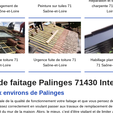
Réparation et 
ngement de
Peinture sur tuiles 71
charpente 71
ône-et-Loire
Saône-et-Loire
Loi
e toiture 71
Urgence fuite de toiture 71
Habillage pla
t-Loire
Saône-et-Loire
71 Saône-
e faitage Palinges 71430 Int
 environs de Palinges
totale de la qualité de fonctionnement votre faitage et que vous pensez
issez correctement en voulant passer aux travaux de remplacement de 
et du mur de la maison. Alors, le mieux, c’est d’être vigilant et de l