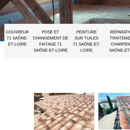
COUVREUR
POSE ET
PEINTURE
RÉPARATI
71 SAÔNE-
CHANGEMENT DE
SUR TUILES
TRAITEME
ET-LOIRE
FAITAGE 71
71 SAÔNE-ET-
CHARPEN
SAÔNE-ET-LOIRE
LOIRE
SAÔNE-ET