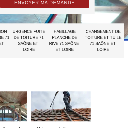
ION
URGENCE FUITE
HABILLAGE
CHANGEMENT DE
RE 71
DE TOITURE 71
PLANCHE DE
TOITURE ET TUILE
ET-
SAÔNE-ET-
RIVE 71 SAÔNE-
71 SAÔNE-ET-
E
LOIRE
ET-LOIRE
LOIRE