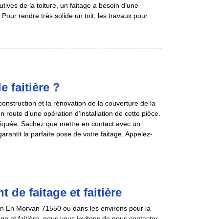
utives de la toiture, un faitage a besoin d’une
Pour rendre très solide un toit, les travaux pour
e faitière ?
construction et la rénovation de la couverture de la
n route d’une opération d’installation de cette pièce.
pliquée. Sachez que mettre en contact avec un
arantit la parfaite pose de votre faitage. Appelez-
de faitage et faitière
lon En Morvan 71550 ou dans les environs pour la
ge et faitière, nous vous invitons de nous contacter.