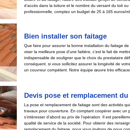
d’accès dans la toiture et le nombre du versant du toit ou
professionnelle, comptez un budget de 25 à 165 euros/ml
Bien installer son faitage
Que faire pour assurer la bonne installation du faitage de 
viser la meilleure pose d’une faitière, c’est le fait de mett
indispensable de souligner que le choix du prestataire défin
conséquent, si vous sollicitez assurer la longévité de votre
un couvreur compétent. Notre équipe œuvre très efficacem
Devis pose et remplacement du 
La pose et remplacement de faitage sont des activités 
travaux pour couverture. En comptant coopérer avec un pres
s’intéresser d’abord au prix de l’opération. Il est pareillem
qualité de service de la société. Pour obtenir des rensei
remplacement du faitage, nous vous invitons de nous con