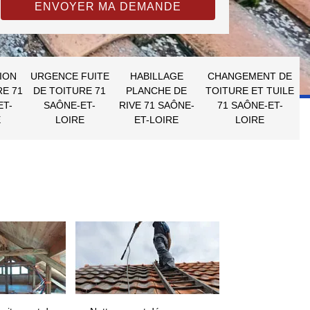
ION
URGENCE FUITE
HABILLAGE
CHANGEMENT DE
RE 71
DE TOITURE 71
PLANCHE DE
TOITURE ET TUILE
ET-
SAÔNE-ET-
RIVE 71 SAÔNE-
71 SAÔNE-ET-
E
LOIRE
ET-LOIRE
LOIRE